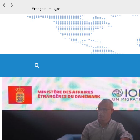
‹
›
عربي
Français