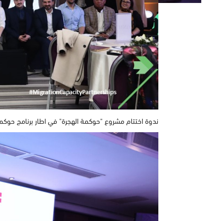
ندوة اختتام مشروع "حوكمة الهجرة" في اطار برنامج حوكمة استراتيجية الهجرة (ation Tunisia